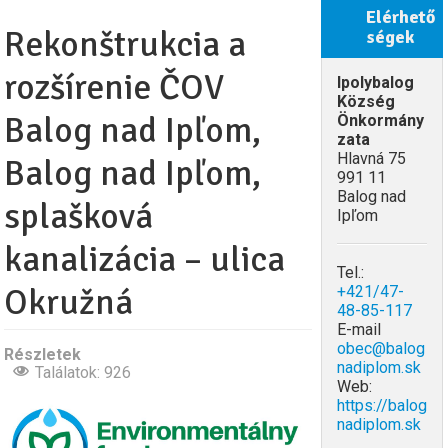
Elérhető
Rekonštrukcia a
ségek
rozšírenie ČOV
Ipolybalog
Község
Balog nad Ipľom,
Önkormány
zata
Hlavná 75
Balog nad Ipľom,
991 11
Balog nad
splašková
Ipľom
kanalizácia – ulica
Tel.:
Okružná
+421/47-
48-85-117
E-mail
obec@balog
Részletek
nadiplom.sk
Találatok: 926
Web:
https://balog
nadiplom.sk