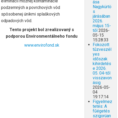
eliminácii možnej kontaminácie
ása
Nagykürtö
podzemných a povrchových vôd
s
spôsobenej únikmi splaškových
járásában
odpadových vôd.
2026.
május 15-
Tento projekt bol zrealizovaný s
től
2026-
05-15
podporou Environmentálneho fondu
15:28:33
Fokozott
www.envirofond.sk
tűzveszél
yes
időszak
kihirdetés
e 2026.
05. 04-től
visszavon
ásig
2026-05-
04
19:17:14
Figyelmez
tetés: A
fűégetés
szigorúan