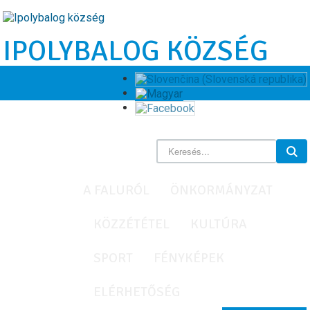
IPOLYBALOG KÖZSÉG
A FALURÓL
ÖNKORMÁNYZAT
KÖZZÉTÉTEL
KULTÚRA
SPORT
FÉNYKÉPEK
ELÉRHETŐSÉG