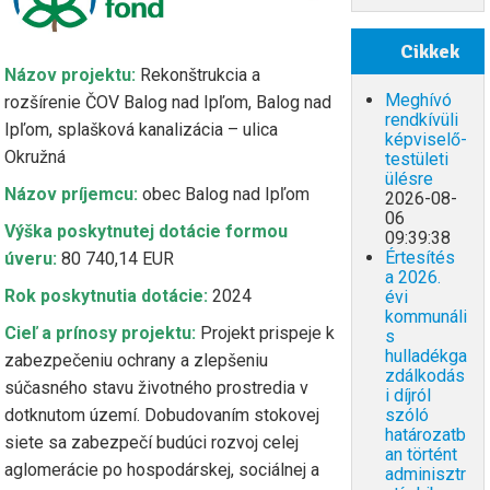
Cikkek
Názov projektu:
Rekonštrukcia a
Meghívó
rozšírenie ČOV Balog nad Ipľom, Balog nad
rendkívüli
Ipľom, splašková kanalizácia – ulica
képviselő-
Okružná
testületi
ülésre
Názov príjemcu:
obec Balog nad Ipľom
2026-08-
06
Výška poskytnutej dotácie formou
09:39:38
Értesítés
úveru:
80 740,14 EUR
a 2026.
Rok poskytnutia dotácie:
2024
évi
kommunáli
Cieľ a prínosy projektu:
Projekt prispeje k
s
hulladékga
zabezpečeniu ochrany a zlepšeniu
zdálkodás
súčasného stavu životného prostredia v
i díjról
szóló
dotknutom území. Dobudovaním stokovej
határozatb
siete sa zabezpečí budúci rozvoj celej
an történt
aglomerácie po hospodárskej, sociálnej a
adminisztr