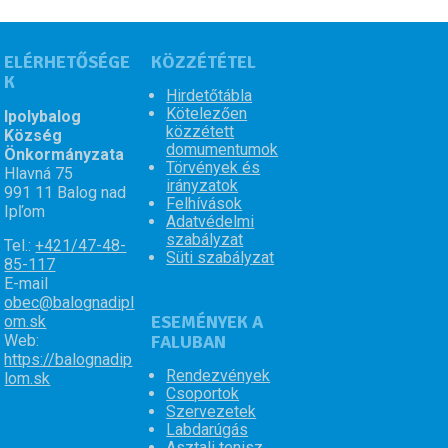
ELÉRHETŐSÉGE
UŽITOČNÉ ODKAZY
KÖZZÉTÉTEL
K
ScitecPro.sk
Hirdetőtábla
DigitalBase.sk
Kötelezően
Ipolybalog
közzétett
Község
domumentumok
Önkormányzata
Törvények és
Hlavná 75
irányzatok
991 11 Balog nad
Felhívások
Ipľom
Adatvédelmi
szabályzat
Tel.:
+421/47-48-
Süti szabályzat
85-117
E-mail
obec@balognadipl
ESEMÉNYEK A
om.sk
Web:
FALUBAN
https://balognadip
Rendezvények
lom.sk
Csoportok
Szervezetek
Labdarúgás
Asztali tenisz