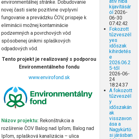
atív hiba
environmentálnej stránke. Dobudovanie
kijavításár
novej časti siete pozitívne ovplyvní
ól
2026-
fungovanie a prevádzku ČOV, prispeje k
06-30
07:42:42
eliminácii možnej kontaminácie
Fokozott
podzemných a povrchových vôd
tűzveszél
yes
spôsobenej únikmi splaškových
időszak
odpadových vôd.
kihirdetés
e
Tento projekt je realizovaný s podporou
2026.06.2
Environmentálneho fondu
5-től
2026-06-
www.envirofond.sk
24
18:24:37
A fokozott
tűzveszél
y
időszakán
ak
visszavon
Názov projektu:
Rekonštrukcia a
ása a
rozšírenie ČOV Balog nad Ipľom; Balog nad
Nagykürtö
si járásban
Ipľom, splašková kanalizácia – ulica