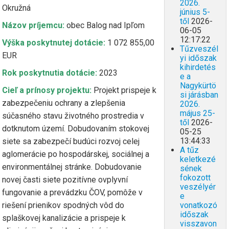
2026.
Okružná
június 5-
től
2026-
Názov príjemcu:
obec Balog nad Ipľom
06-05
12:17:22
Výška poskytnutej dotácie:
1 072 855,00
Tűzveszél
EUR
yi időszak
kihirdetés
Rok poskytnutia dotácie:
2023
e a
Nagykürtö
Cieľ a prínosy projektu:
Projekt prispeje k
si járásban
zabezpečeniu ochrany a zlepšenia
2026.
május 25-
súčasného stavu životného prostredia v
től
2026-
dotknutom území. Dobudovaním stokovej
05-25
13:44:33
siete sa zabezpečí budúci rozvoj celej
A tűz
aglomerácie po hospodárskej, sociálnej a
keletkezé
environmentálnej stránke. Dobudovanie
sének
fokozott
novej časti siete pozitívne ovplyvní
veszélyér
fungovanie a prevádzku ČOV, pomôže v
e
vonatkozó
riešení prienikov spodných vôd do
időszak
splaškovej kanalizácie a prispeje k
visszavon