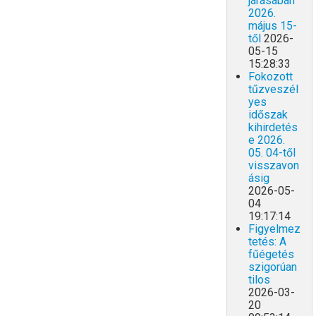
járásában
2026.
május 15-
től
2026-
05-15
15:28:33
Fokozott
tűzveszél
yes
időszak
kihirdetés
e 2026.
05. 04-től
visszavon
ásig
2026-05-
04
19:17:14
Figyelmez
tetés: A
fűégetés
szigorúan
tilos
2026-03-
20