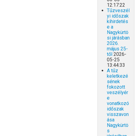
12:17:22
Tűzveszél
yi időszak
kihirdetés
e a
Nagykürtö
si járásban
2026.
május 25-
től
2026-
05-25
13:44:33
A tűz
keletkezé
sének
fokozott
veszélyér
e
vonatkozó
időszak
visszavon
ása
Nagykürtö
s