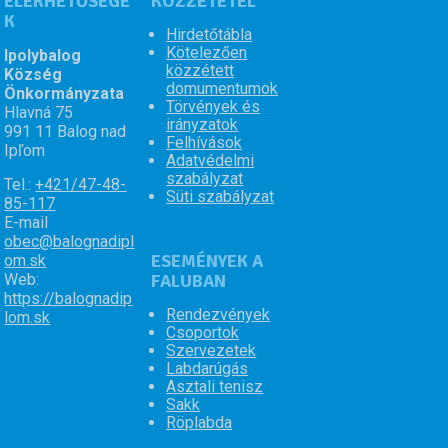
ELÉRHETŐSÉGE
UŽITOČNÉ ODKAZY
KÖZZÉTÉTEL
K
ScitecPro.sk
Hirdetőtábla
DigitalBase.sk
Kötelezően
Ipolybalog
közzétett
Község
domumentumok
Önkormányzata
Törvények és
Hlavná 75
irányzatok
991 11 Balog nad
Felhívások
Ipľom
Adatvédelmi
szabályzat
Tel.:
+421/47-48-
Süti szabályzat
85-117
E-mail
obec@balognadipl
ESEMÉNYEK A
om.sk
Web:
FALUBAN
https://balognadip
Rendezvények
lom.sk
Csoportok
Szervezetek
Labdarúgás
Asztali tenisz
Sakk
Röplabda