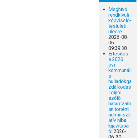
Meghívó
rendkívüli
képviselő-
testületi
ülésre
2026-08-
06
09:39:38
Értesítés
a 2026.
évi
kommunáli
s
hulladékga
zdálkodás
i díjról
szóló
határozatb
an történt
adminisztr
atív hiba
kijavításár
ól
2026-
06-30