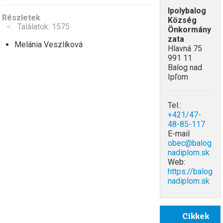
Ipolybalog
Részletek
Község
Találatok: 1575
Önkormány
zata
Melánia Veszlíková
Hlavná 75
991 11
Balog nad
Ipľom
Tel.:
+421/47-
48-85-117
E-mail
obec@balog
nadiplom.sk
Web:
https://balog
nadiplom.sk
Cikkek