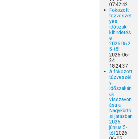
07:42:42
Fokozott
tűzveszél
yes
időszak
kihirdetés
e
2026.06.2
5-től
2026-06-
24
18:24:37
A fokozott
tűzveszél
y
időszakán
ak
visszavon
ása a
Nagykürtö
si járásban
2026.
június 5-
től
2026-
06-05