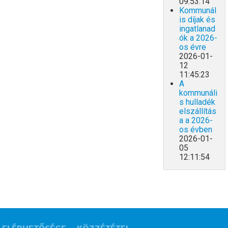
09:53:14
Kommunál
is díjak és
ingatlanad
ók a 2026-
os évre
2026-01-
12
11:45:23
A
kommunáli
s hulladék
elszállítás
a a 2026-
os évben
2026-01-
05
12:11:54