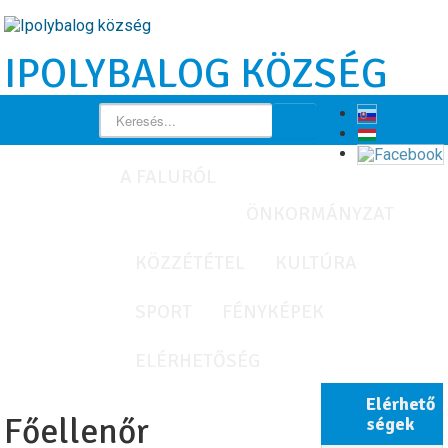
IPOLYBALOG KÖZSÉG
A FALURÓL
ÖNKORMÁNYZAT
KÖZZÉTÉTEL
KULTÚRA
SPORT
FÉNYKÉPEK
ELÉRHETŐSÉG
Elérhető
Főellenőr
ségek