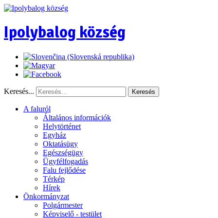
Ipolybalog község
Keresés...
Keresés
A faluról
Általános információk
Helytörténet
Egyház
Oktatásügy
Egészségügy
Ügyfélfogadás
Falu fejlődése
Térkép
Hírek
Önkormányzat
Polgármester
Képviselő - testület