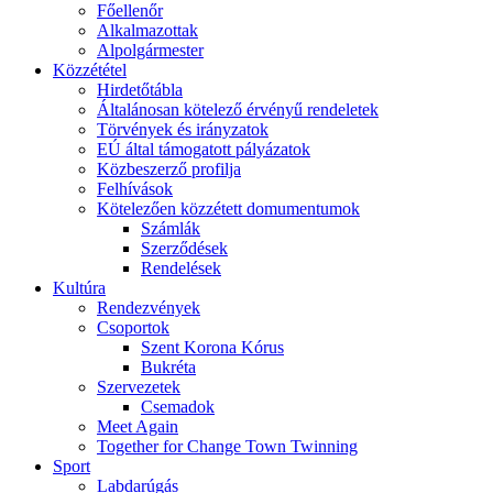
Főellenőr
Alkalmazottak
Alpolgármester
Közzététel
Hirdetőtábla
Általánosan kötelező érvényű rendeletek
Törvények és irányzatok
EÚ által támogatott pályázatok
Közbeszerző profilja
Felhívások
Kötelezően közzétett domumentumok
Számlák
Szerződések
Rendelések
Kultúra
Rendezvények
Csoportok
Szent Korona Kórus
Bukréta
Szervezetek
Csemadok
Meet Again
Together for Change Town Twinning
Sport
Labdarúgás