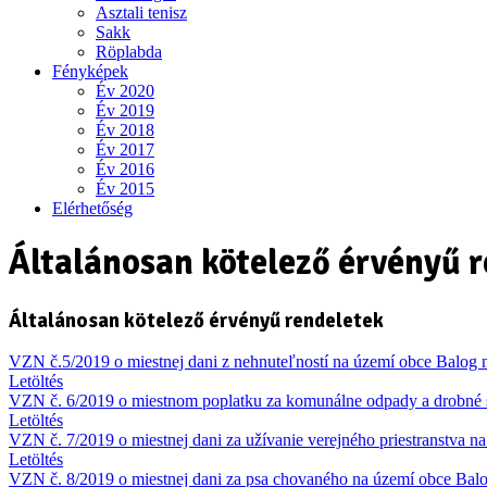
Asztali tenisz
Sakk
Röplabda
Fényképek
Év 2020
Év 2019
Év 2018
Év 2017
Év 2016
Év 2015
Elérhetőség
Általánosan kötelező érvényű 
Általánosan kötelező érvényű rendeletek
VZN č.5/2019 o miestnej dani z nehnuteľností na území obce Balog
Letöltés
VZN č. 6/2019 o miestnom poplatku za komunálne odpady a drobné
Letöltés
VZN č. 7/2019 o miestnej dani za užívanie verejného priestranstva 
Letöltés
VZN č. 8/2019 o miestnej dani za psa chovaného na území obce Bal