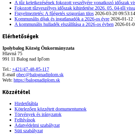
A tűz keletkezésének fokozott veszélyére vonatkozó időszak v
Fokozott tűzveszélyes időszak kihirdetése 2026. 05. 04-től vis
Figyelmeztetés: A fűégetés szigorúan tilos
2026-03-20 09:53:1
Kommunális díjak és ingatlanadók a 2026-os évre
2026-01-12 
A kommunális hulladék elszállítása a 2026-os évben
2026-01-0
Elérhetőségek
Ipolybalog Község Önkormányzata
Hlavná 75
991 11 Balog nad Ipľom
Tel.:
+421/47-48-85-117
E-mail
obec@balognadiplom.sk
Web:
https://balognadiplom.sk
Közzététel
Hirdetőtábla
Kötelezően közzétett domumentumok
Törvények és irányzatok
Felhívások
Adatvédelmi szabályzat
Süti szabályzat