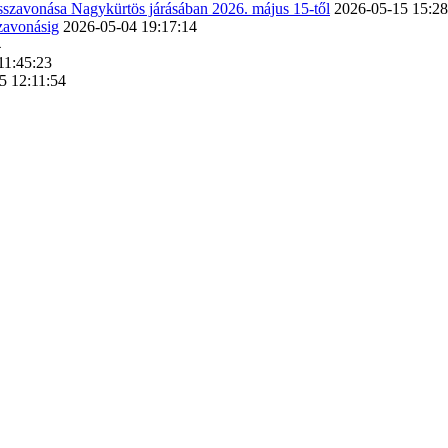
isszavonása Nagykürtös járásában 2026. május 15-től
2026-05-15 15:28
szavonásig
2026-05-04 19:17:14
4
11:45:23
5 12:11:54