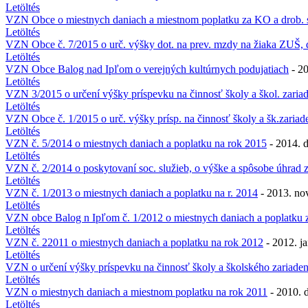
Letöltés
VZN Obce o miestnych daniach a miestnom poplatku za KO a drob. 
Letöltés
VZN Obce č. 7/2015 o urč. výšky dot. na prev. mzdy na žiaka ZUŠ, d
Letöltés
VZN Obce Balog nad Ipľom o verejných kultúrnych podujatiach
- 20
Letöltés
VZN 3/2015 o určení výšky príspevku na činnosť školy a škol. zaria
Letöltés
VZN Obce č. 1/2015 o urč. výšky prísp. na činnosť školy a šk.zariade
Letöltés
VZN č. 5/2014 o miestnych daniach a poplatku na rok 2015
- 2014. 
Letöltés
VZN č. 2/2014 o poskytovaní soc. služieb, o výške a spôsobe úhrad z
Letöltés
VZN č. 1/2013 o miestnych daniach a poplatku na r. 2014
- 2013. no
Letöltés
VZN obce Balog n Ipľom č. 1/2012 o miestnych daniach a poplatku
Letöltés
VZN č. 22011 o miestnych daniach a poplatku na rok 2012
- 2012. ja
Letöltés
VZN o určení výšky príspevku na činnosť školy a školského zariaden
Letöltés
VZN o miestnych daniach a miestnom poplatku na rok 2011
- 2010. 
Letöltés