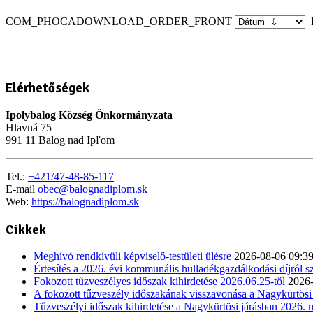
COM_PHOCADOWNLOAD_ORDER_FRONT
K
Elérhetőségek
Ipolybalog Község Önkormányzata
Hlavná 75
991 11 Balog nad Ipľom
Tel.:
+421/47-48-85-117
E-mail
obec@balognadiplom.sk
Web:
https://balognadiplom.sk
Cikkek
Meghívó rendkívüli képviselő-testületi ülésre
2026-08-06 09:39
Értesítés a 2026. évi kommunális hulladékgazdálkodási díjról szó
Fokozott tűzveszélyes időszak kihirdetése 2026.06.25-től
2026-
A fokozott tűzveszély időszakának visszavonása a Nagykürtösi 
Tűzveszélyi időszak kihirdetése a Nagykürtösi járásban 2026. 