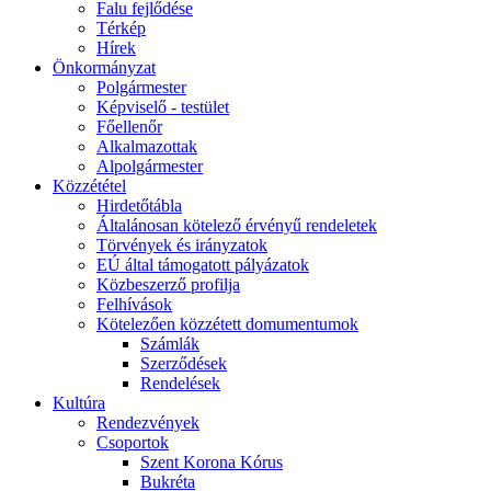
Falu fejlődése
Térkép
Hírek
Önkormányzat
Polgármester
Képviselő - testület
Főellenőr
Alkalmazottak
Alpolgármester
Közzététel
Hirdetőtábla
Általánosan kötelező érvényű rendeletek
Törvények és irányzatok
EÚ által támogatott pályázatok
Közbeszerző profilja
Felhívások
Kötelezően közzétett domumentumok
Számlák
Szerződések
Rendelések
Kultúra
Rendezvények
Csoportok
Szent Korona Kórus
Bukréta