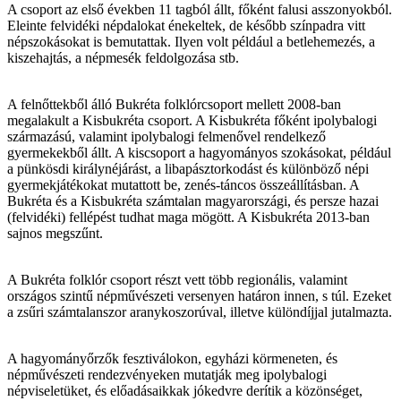
A csoport az első években 11 tagból állt, főként falusi asszonyokból.
Eleinte felvidéki népdalokat énekeltek, de később színpadra vitt
népszokásokat is bemutattak. Ilyen volt például a betlehemezés, a
kiszehajtás, a népmesék feldolgozása stb.
A felnőttekből álló Bukréta folklórcsoport mellett 2008-ban
megalakult a Kisbukréta csoport. A Kisbukréta főként ipolybalogi
származású, valamint ipolybalogi felmenővel rendelkező
gyermekekből állt. A kiscsoport a hagyományos szokásokat, például
a pünkösdi királynéjárást, a libapásztorkodást és különböző népi
gyermekjátékokat mutattott be, zenés-táncos összeállításban. A
Bukréta és a Kisbukréta számtalan magyarországi, és persze hazai
(felvidéki) fellépést tudhat maga mögött. A Kisbukréta 2013-ban
sajnos megszűnt.
A Bukréta folklór csoport részt vett több regionális, valamint
országos szintű népművészeti versenyen határon innen, s túl. Ezeket
a zsűri számtalanszor aranykoszorúval, illetve különdíjjal jutalmazta.
A hagyományőrzők fesztiválokon, egyházi körmeneten, és
népművészeti rendezvényeken mutatják meg ipolybalogi
népviseletüket, és előadásaikkak jókedvre derítik a közönséget,