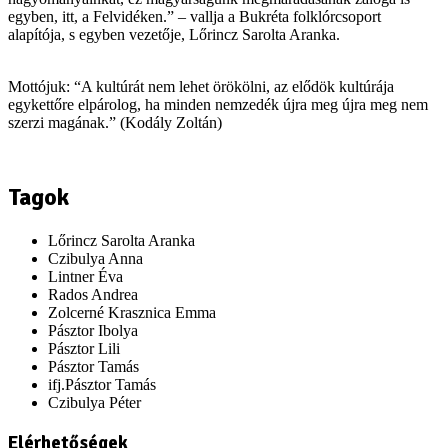
egyben, itt, a Felvidéken.” – vallja a Bukréta folklórcsoport
alapítója, s egyben vezetője, Lőrincz Sarolta Aranka.
Mottójuk: “A kultúrát nem lehet örökölni, az elődök kultúrája
egykettőre elpárolog, ha minden nemzedék újra meg újra meg nem
szerzi magának.” (Kodály Zoltán)
Tagok
Lőrincz Sarolta Aranka
Czibulya Anna
Lintner Éva
Rados Andrea
Zolcerné Krasznica Emma
Pásztor Ibolya
Pásztor Lili
Pásztor Tamás
ifj.Pásztor Tamás
Czibulya Péter
Elérhetőségek