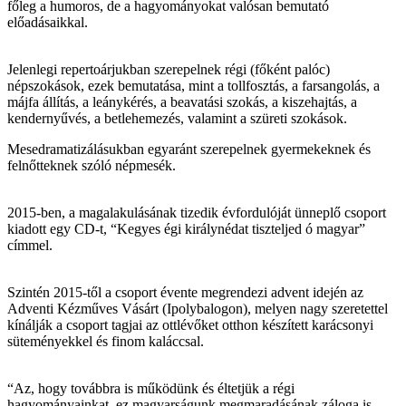
főleg a humoros, de a hagyományokat valósan bemutató
előadásaikkal.
Jelenlegi repertoárjukban szerepelnek régi (főként palóc)
népszokások, ezek bemutatása, mint a tollfosztás, a farsangolás, a
májfa állítás, a leánykérés, a beavatási szokás, a kiszehajtás, a
kendernyűvés, a betlehemezés, valamint a szüreti szokások.
Mesedramatizálásukban egyaránt szerepelnek gyermekeknek és
felnőtteknek szóló népmesék.
2015-ben, a magalakulásának tizedik évfordulóját ünneplő csoport
kiadott egy CD-t, “Kegyes égi királynédat tiszteljed ó magyar”
címmel.
Szintén 2015-től a csoport évente megrendezi advent idején az
Adventi Kézműves Vásárt (Ipolybalogon), melyen nagy szeretettel
kínálják a csoport tagjai az ottlévőket otthon készített karácsonyi
süteményekkel és finom kaláccsal.
“Az, hogy továbbra is működünk és éltetjük a régi
hagyományainkat, ez magyarságunk megmaradásának záloga is