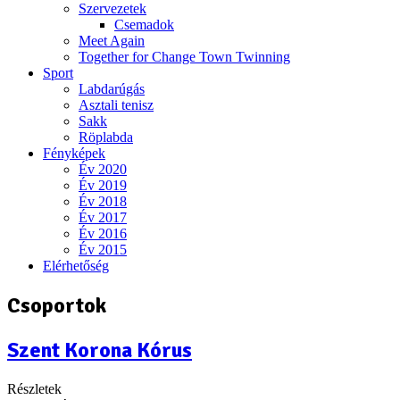
Szervezetek
Csemadok
Meet Again
Together for Change Town Twinning
Sport
Labdarúgás
Asztali tenisz
Sakk
Röplabda
Fényképek
Év 2020
Év 2019
Év 2018
Év 2017
Év 2016
Év 2015
Elérhetőség
Csoportok
Szent Korona Kórus
Részletek