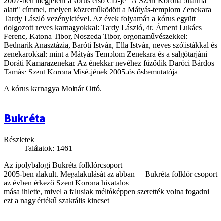
2007-ben megjelent a kórus első CD-je "A Szent Korona oltalma
alatt" címmel, melyen közreműködött a Mátyás-templom Zenekara
Tardy László vezényletével. Az évek folyamán a kórus együtt
dolgozott neves karnagyokkal: Tardy László, dr. Áment Lukács
Ferenc, Katona Tibor, Noszeda Tibor, orgonaművészekkel:
Bednarik Anasztázia, Baróti István, Ella István, neves szólistákkal és
zenekarokkal: mint a Mátyás Templom Zenekara és a salgótarjáni
Doráti Kamarazenekar. Az énekkar nevéhez fűződik Daróci Bárdos
Tamás: Szent Korona Misé-jének 2005-ös ősbemutatója.
A kórus karnagya Molnár Ottó.
Bukréta
Részletek
Találatok: 1461
Az ipolybalogi Bukréta folklórcsoport
2005-ben alakult. Megalakulását az abban
Bukréta folklór csoport
az évben érkező Szent Korona hivatalos
mása ihlette, mivel a falusiak méltóképpen szerették volna fogadni
ezt a nagy értékű szakrális kincset.