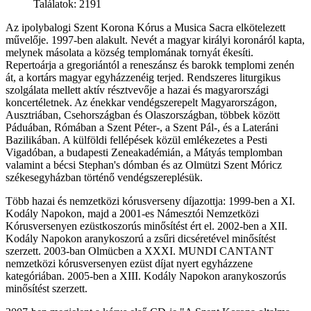
Találatok: 2191
Az ipolybalogi Szent Korona Kórus a Musica Sacra elkötelezett
művelője. 1997-ben alakult. Nevét a magyar királyi koronáról kapta,
melynek másolata a község templomának tornyát ékesíti.
Repertoárja a gregoriántól a reneszánsz és barokk templomi zenén
át, a kortárs magyar egyházzenéig terjed. Rendszeres liturgikus
szolgálata mellett aktív résztvevője a hazai és magyarországi
koncertéletnek. Az énekkar vendégszerepelt Magyarországon,
Ausztriában, Csehországban és Olaszországban, többek között
Páduában, Rómában a Szent Péter-, a Szent Pál-, és a Lateráni
Bazilikában. A külföldi fellépések közül emlékezetes a Pesti
Vigadóban, a budapesti Zeneakadémián, a Mátyás templomban
valamint a bécsi Stephan's dómban és az Olmützi Szent Móricz
székesegyházban történő vendégszereplésük.
Több hazai és nemzetközi kórusverseny díjazottja: 1999-ben a XI.
Kodály Napokon, majd a 2001-es Námesztói Nemzetközi
Kórusversenyen ezüstkoszorús minősítést ért el. 2002-ben a XII.
Kodály Napokon aranykoszorú a zsűri dicséretével minősítést
szerzett. 2003-ban Olmücben a XXXI. MUNDI CANTANT
nemzetközi kórusversenyen ezüst díjat nyert egyházzene
kategóriában. 2005-ben a XIII. Kodály Napokon aranykoszorús
minősítést szerzett.