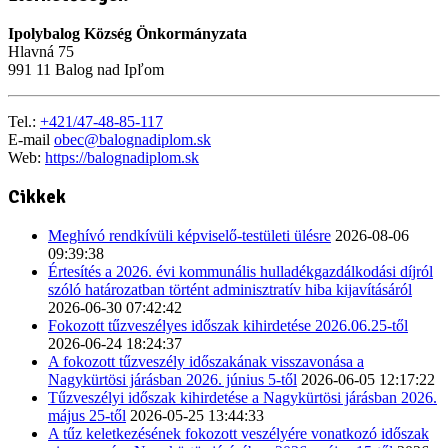
Ipolybalog Község Önkormányzata
Hlavná 75
991 11 Balog nad Ipľom
Tel.:
+421/47-48-85-117
E-mail
obec@balognadiplom.sk
Web:
https://balognadiplom.sk
Cikkek
Meghívó rendkívüli képviselő-testületi ülésre
2026-08-06
09:39:38
Értesítés a 2026. évi kommunális hulladékgazdálkodási díjról
szóló határozatban történt adminisztratív hiba kijavításáról
2026-06-30 07:42:42
Fokozott tűzveszélyes időszak kihirdetése 2026.06.25-től
2026-06-24 18:24:37
A fokozott tűzveszély időszakának visszavonása a
Nagykürtösi járásban 2026. június 5-től
2026-06-05 12:17:22
Tűzveszélyi időszak kihirdetése a Nagykürtösi járásban 2026.
május 25-től
2026-05-25 13:44:33
A tűz keletkezésének fokozott veszélyére vonatkozó időszak