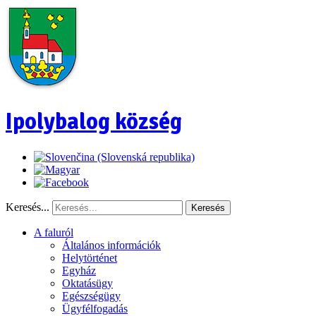
Ipolybalog község
Keresés...
Keresés
A faluról
Általános információk
Helytörténet
Egyház
Oktatásügy
Egészségügy
Ügyfélfogadás