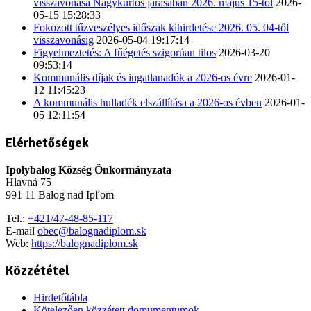
visszavonása Nagykürtös járásában 2026. május 15-től
2026-
05-15 15:28:33
Fokozott tűzveszélyes időszak kihirdetése 2026. 05. 04-től
visszavonásig
2026-05-04 19:17:14
Figyelmeztetés: A fűégetés szigorúan tilos
2026-03-20
09:53:14
Kommunális díjak és ingatlanadók a 2026-os évre
2026-01-
12 11:45:23
A kommunális hulladék elszállítása a 2026-os évben
2026-01-
05 12:11:54
Elérhetőségek
Ipolybalog Község Önkormányzata
Hlavná 75
991 11 Balog nad Ipľom
Tel.:
+421/47-48-85-117
E-mail
obec@balognadiplom.sk
Web:
https://balognadiplom.sk
Közzététel
Hirdetőtábla
Kötelezően közzétett domumentumok