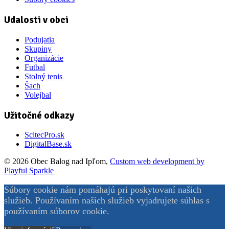
Udalosti v obci
Podujatia
Skupiny
Organizácie
Futbal
Stolný tenis
Šach
Volejbal
Užitočné odkazy
ScitecPro.sk
DigitalBase.sk
© 2026 Obec Balog nad Ipľom,
Custom web development by
Playful Sparkle
Súbory cookie nám pomáhajú pri poskytovaní našich
služieb. Používaním našich služieb vyjadrujete súhlas s
používaním súborov cookie.