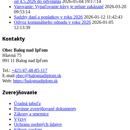
od 4.5.2026 do odvolania
2026-05-04 19:17:14
Varovanie: Vypaľovanie trávy je prísne zakázané
2026-03-20
09:53:14
Sadzby daní a poplatkov v roku 2026
2026-01-12 11:42:43
Odvoz komunálneho odpadu v roku 2026
2026-01-05
12:13:39
Kontakty
Obec Balog nad Ipľom
Hlavná 75
991 11 Balog nad Ipľom
Tel.:
+421/47-48-85-117
E-mail
obec@balognadiplom.sk
Web:
https://balognadiplom.sk
Zverejňovanie
Úradná tabuľa
Povinne zverejňované dokumenty
Zákony a smernice
Výzvy
Ochrana osobných údajov
Súbory cookies