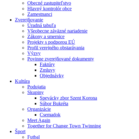
Obecné zastupiteľstvo
Hlavný kontrolór obce
Zamestnanci
Zverejňovanie
Úradná tabuľa
Všeobecne záväzné nariadenie
Zákony a smernice
Projekty s podporou EÚ
Profil verejného obstarávania
Výzvy
Povinne zverejňované dokumenty
Faktúry
Zmluvy
Objednávky
Kultúra
Podujatia
Skupiny
Spevácky zbor Szent Korona
Súbor Bukréta
Organizácie
Csemadok
Meet Again
Together for Change Town Twinning
Šport
Futbal