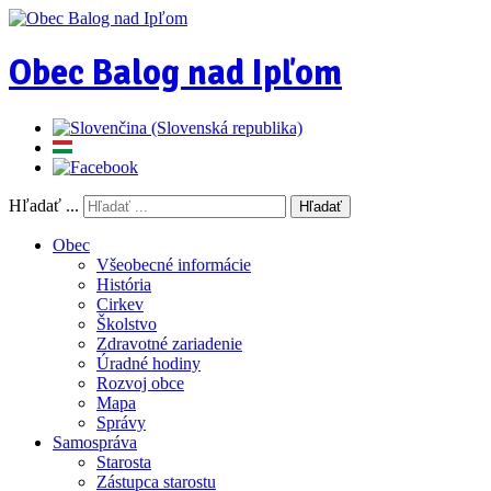
Obec Balog nad Ipľom
Hľadať ...
Hľadať
Obec
Všeobecné informácie
História
Cirkev
Školstvo
Zdravotné zariadenie
Úradné hodiny
Rozvoj obce
Mapa
Správy
Samospráva
Starosta
Zástupca starostu