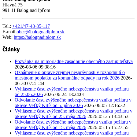
Hlavná 75
991 11 Balog nad Ipľom
Tel.:
+421/47-48-85-117
E-mail
obec@balognadiplom.sk
Web:
https://balognadiplom.sk
Články
Pozvánka na mimoriadne zasadnutie obecného zastupiteľstva
2026-08-06 09:38:16
Oznámenie o oprave zrejmej nesprávnosti v rozhodnutí o
miestnom poplatku za komunálne odpady na rok 2026
2026-
06-30 07:41:44
Vyhlásenie času zvýšeného nebezpečenstva vzniku požiaru
od 25.06.2026
2026-06-24 18:24:01
Odvolanie času zvýšeného nebezpečenstva vzniku požiaru v
okrese Veľký Krtíš od 5. júna 2026
2026-06-05 12:16:32
Vyhlásenie času zvýšeného nebezpečenstva vzniku požiaru v
okrese Veľký Krtíš od 25. mája 2026
2026-05-25 13:43:53
Odvolanie času zvýšeného nebezpečenstva vzniku požiaru v
okrese Veľký Krtíš od 15. mája 2026
2026-05-15 15:27:55
Vyhlásenie času zvýšeného nebezpečenstva vzniku požiaru