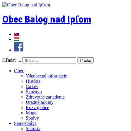
Obec Balog nad Ipľom
Hľadať ...
Hľadať
Obec
Všeobecné informácie
História
Cirkev
Školstvo
Zdravotné zariadenie
Úradné hodiny
Rozvoj obce
Mapa
Správy
Samospráva
Starosta