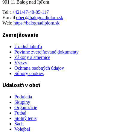
991 11 Balog nad Ipľom
Tel.:
+421/47-48-85-117
E-mail
obec@balognadiplom.sk
Web:
https://balognadiplom.sk
Zverejňovanie
Úradná tabuľa
Povinne zverejňované dokumenty
Zákony a smernice
Výzvy
Ochrana osobných údajov
Súbory cookies
Udalosti v obci
Podujatia
Skupiny
Organizácie
Futbal
Stolný tenis
Šach
Volejbal