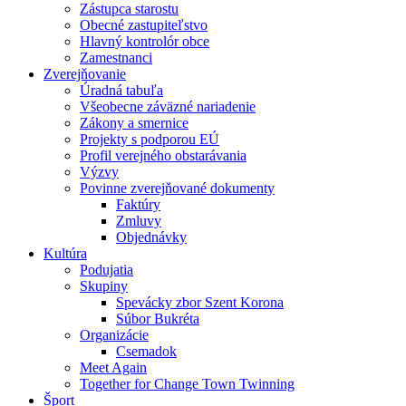
Zástupca starostu
Obecné zastupiteľstvo
Hlavný kontrolór obce
Zamestnanci
Zverejňovanie
Úradná tabuľa
Všeobecne záväzné nariadenie
Zákony a smernice
Projekty s podporou EÚ
Profil verejného obstarávania
Výzvy
Povinne zverejňované dokumenty
Faktúry
Zmluvy
Objednávky
Kultúra
Podujatia
Skupiny
Spevácky zbor Szent Korona
Súbor Bukréta
Organizácie
Csemadok
Meet Again
Together for Change Town Twinning
Šport