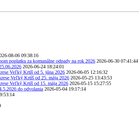
026-08-06 09:38:16
stnom poplatku za komunálne odpady na rok 2026
2026-06-30 07:41:44
 25.06.2026
2026-06-24 18:24:01
rese Veľký Krtíš od 5. júna 2026
2026-06-05 12:16:32
krese Veľký Krtíš od 25. mája 2026
2026-05-25 13:43:53
rese Veľký Krtíš od 15. mája 2026
2026-05-15 15:27:55
4.5.2026 do odvolania
2026-05-04 19:17:14
9:53:14
9