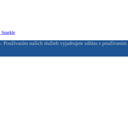
 Sparkle
. Používaním našich služieb vyjadrujete súhlas s používaním