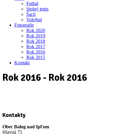
Futbal
Stolný tenis
Šach
Volejbal
Fotografie
Rok 2020
Rok 2019
Rok 2018
Rok 2017
Rok 2016
Rok 2015
Kontakt
Rok 2016 - Rok 2016
Kontakty
Obec Balog nad Ipľom
Hlavná 75