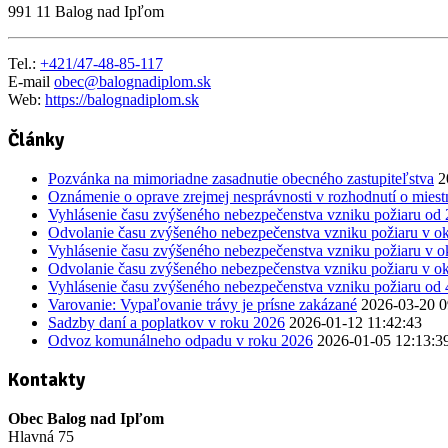
991 11 Balog nad Ipľom
Tel.:
+421/47-48-85-117
E-mail
obec@balognadiplom.sk
Web:
https://balognadiplom.sk
Články
Pozvánka na mimoriadne zasadnutie obecného zastupiteľstva
2
Oznámenie o oprave zrejmej nesprávnosti v rozhodnutí o mie
Vyhlásenie času zvýšeného nebezpečenstva vzniku požiaru od
Odvolanie času zvýšeného nebezpečenstva vzniku požiaru v ok
Vyhlásenie času zvýšeného nebezpečenstva vzniku požiaru v o
Odvolanie času zvýšeného nebezpečenstva vzniku požiaru v ok
Vyhlásenie času zvýšeného nebezpečenstva vzniku požiaru od 
Varovanie: Vypaľovanie trávy je prísne zakázané
2026-03-20 0
Sadzby daní a poplatkov v roku 2026
2026-01-12 11:42:43
Odvoz komunálneho odpadu v roku 2026
2026-01-05 12:13:3
Kontakty
Obec Balog nad Ipľom
Hlavná 75