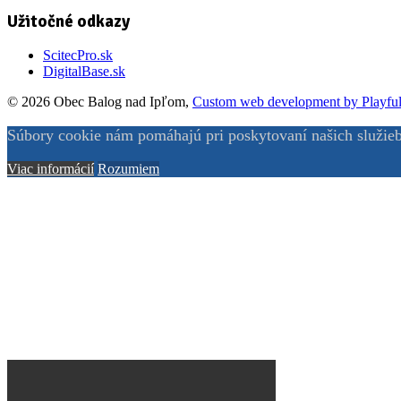
Užitočné odkazy
ScitecPro.sk
DigitalBase.sk
© 2026 Obec Balog nad Ipľom,
Custom web development by Playful
Súbory cookie nám pomáhajú pri poskytovaní našich služieb
Viac informácií
Rozumiem